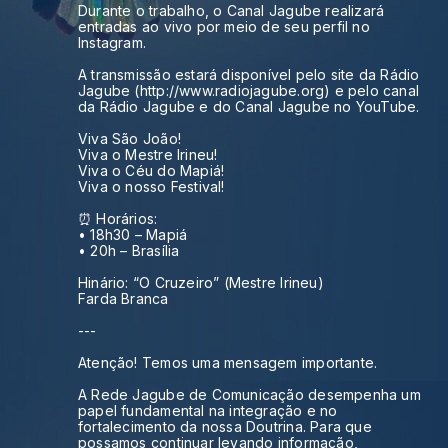
Durante o trabalho, o Canal Jagube realizará
entradas ao vivo por meio de seu perfil no
Instagram.
A transmissão estará disponível pelo site da Rádio
Jagube (http://www.radiojagube.org) e pelo canal
da Rádio Jagube e do Canal Jagube no YouTube.
Viva São João!
Viva o Mestre Irineu!
Viva o Céu do Mapiá!
Viva o nosso Festival!
⏰ Horários:
• 18h30 – Mapiá
• 20h – Brasília
Hinário: “O Cruzeiro” (Mestre Irineu)
Farda Branca
---
Atenção! Temos uma mensagem importante.
A Rede Jagube de Comunicação desempenha um
papel fundamental na integração e no
fortalecimento da nossa Doutrina. Para que
possamos continuar levando informação,