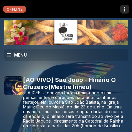
OFFLINE
MENU
[AO VIVO] São João - Hinário O
Cruzeiro(Mestre Irineu)
✨ A ICEFLU convida toda a irmandade a unir
pensamentos e corações para acompanhar os
festejos em louvor a São João Batista, na Igreja
Matriz Céu do Mapiá, no dia 23 de junho. Em uma
das noites mais luminosas e aguardadas do nosso
calendário, o hinário será transmitido ao vivo pela
Rádio Jagube, diretamente da Catedral da Rainha
da Floresta, a partir das 20h (horário de Brasília).