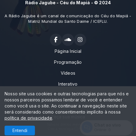
Rádio Jagube - Céu do Mapiá - © 2024
A Rádio Jagube é um canal de comunicação do Céu do Mapiá -
Matriz Mundial do Santo Daime / ICEFLU.
Página Inicial
Programação
Vídeos
Interativo
Nosso site usa cookies e outras tecnologias para que nós e
Notícias
nossos parceiros possamos lembrar de você e entender
como você usa o site. Ao continuar a navegação neste site
Contato
será considerado como consentimento implícito à nossa
Peça sua música
política de privacidade
.
Chat ao vivo
Todos os direitos reservados.
Com a tecnologia
Online:
0
Entendi