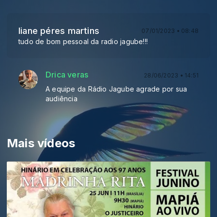
liane péres martins
07/01/2023 • 08:48
tudo de bom pessoal da radio jagube!!!
Drica veras
28/06/2023 • 14:51
A equipe da Rádio Jagube agrade por sua
audiência
Mais vídeos