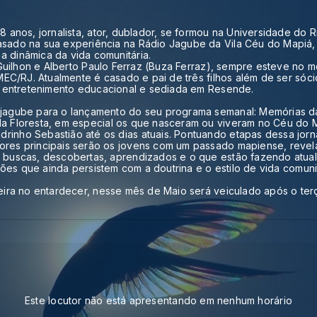
8 anos, jornalista, ator, dublador, se formou na Universidade do 
sado na sua experiência na Rádio Jagube da Vila Céu do Mapiá, 
 dinâmica da vida comunitária.
 Guilhon e Alberto Paulo Ferraz (Buza Ferraz), sempre esteve no me
 MEC/RJ. Atualmente é casado e pai de três filhos além de ser só
ao entretenimento educacional e sediada em Resende.
jagube para o lançamento do seu programa semanal: Memórias da
a Floresta, em especial os que nasceram ou viveram no Céu do M
inho Sebastião até os dias atuais. Pontuando etapas dessa jor
res principais serão os jovens com um passado mapiense, revel
s buscas, descobertas, aprendizados e o que estão fazendo atu
ações que ainda persistem com a doutrina e o estilo de vida comun
eira no entardecer, nesse mês de Maio será veiculado após o terç
Este locutor não está apresentando em nenhum horário