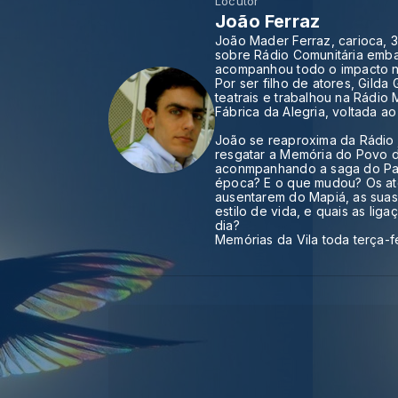
Locutor
João Ferraz
João Mader Ferraz, carioca, 3
sobre Rádio Comunitária emba
acompanhou todo o impacto na
Por ser filho de atores, Gilda
teatrais e trabalhou na Rádio
Fábrica da Alegria, voltada 
João se reaproxima da Rádio 
resgatar a Memória do Povo d
aconmpanhando a saga do Padr
época? E o que mudou? Os ato
ausentarem do Mapiá, as sua
estilo de vida, e quais as lig
dia?
Memórias da Vila toda terça-f