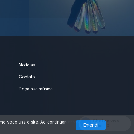
Notícias
Contato
Peça sua música
Chat ao vivo
o você usa o site. Ao continuar
Com a tecnologia
Entendi
Online:
0
Entrar